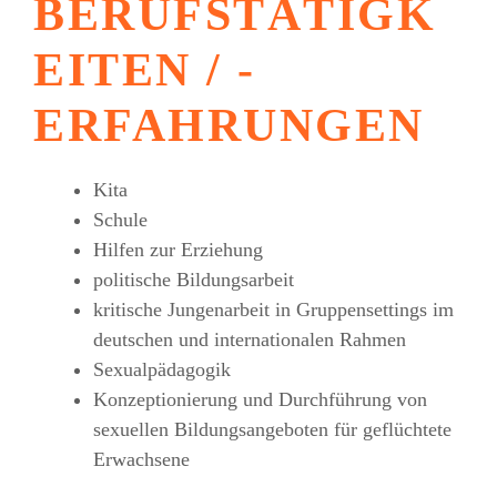
BERUFSTÄTIGK
EITEN / -
ERFAHRUNGEN
Kita
Schule
Hilfen zur Erziehung
politische Bildungsarbeit
kritische Jungenarbeit in Gruppensettings im
deutschen und internationalen Rahmen
Sexualpädagogik
Konzeptionierung und Durchführung von
sexuellen Bildungsangeboten für geflüchtete
Erwachsene