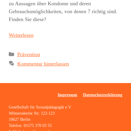
zu Aussagen über Kondome und deren
Gebrauchsmöglichkeiten, von denen 7 richtig sind.
Finden Sie diese?
Weiterlesen
Kategorien
Prävention
Kommentar hinterlassen
Impressum
Datenschutzerklärung
Gesellschaft für Sexualpädagogik e.V.
Wilmersdorfer Str. 122-123
10627 Berlin
Telefon: 01575 370 03 55