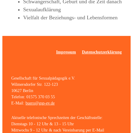
Schwangerschaft, Geburt und die Zeit danach
Sexualaufklärung
Vielfalt der Beziehungs- und Lebensformen
Impressum
Datenschutzerklärung
Gesellschaft für Sexualpädagogik e.V.
Wilmersdorfer Str. 122-123
10627 Berlin
Telefon: 01575 370 03 55
E-Mail:
buero@gsp-ev.de
Aktuelle telefonische Sprechzeiten der Geschäftsstelle:
Dienstags 10 - 12 Uhr & 13 - 15 Uhr
Mittwochs 9 - 12 Uhr & nach Vereinbarung per E-Mail