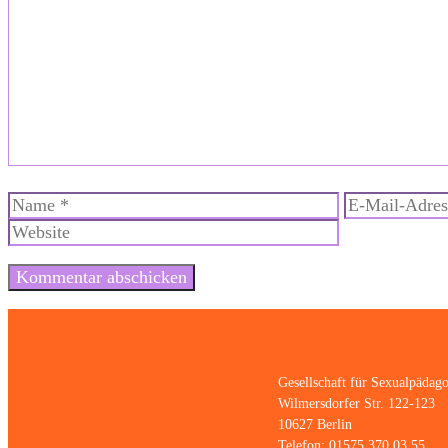
Kommentar
Name
E-
Mail-
Adresse
Gesellschaft für Sexualpädago
Wilmersdorfer Str. 122-123
10627 Berlin
Telefon: 01575 370 03 55