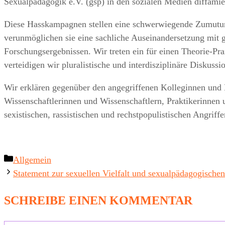
Sexualpädagogik e.V. (gsp) in den sozialen Medien diffamie
Diese Hasskampagnen stellen eine schwerwiegende Zumutun
verunmöglichen sie eine sachliche Auseinandersetzung mit 
Forschungsergebnissen. Wir treten ein für einen Theorie-Pr
verteidigen wir pluralistische und interdisziplinäre Diskuss
Wir erklären gegenüber den angegriffenen Kolleginnen und K
Wissenschaftlerinnen und Wissenschaftlern, Praktikerinnen 
sexistischen, rassistischen und rechstpopulistischen Angriffe
Kategorien
Allgemein
Statement zur sexuellen Vielfalt und sexualpädagogischen 
SCHREIBE EINEN KOMMENTAR