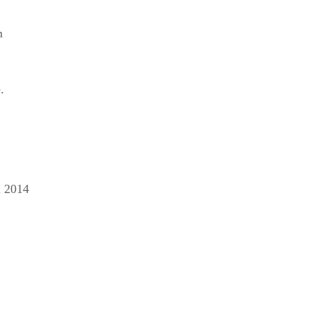
m
.
i 2014